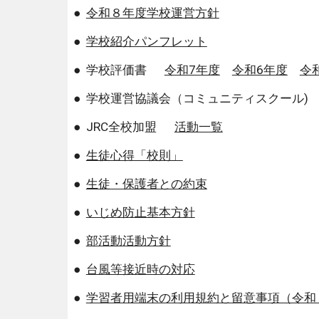
●
令和８年度学校運営方針
●
学校紹介パンフレット
● 学校評価書
令和7年度
令和6年度
令
● 学校運営協議会（コミュニティスクール)
● JRC全校加盟
活動一覧
●
生徒心得「校則」
●
生徒・保護者との約束
●
いじめ防止基本方針
●
部活動活動方針
●
台風等接近時の対応
●
学習者用端末の利用規約と留意事項（令和