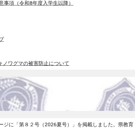
意事項（令和
8
年度入学生
以降
）
プ
キノワグマの被害防止について
ージに「第８２号（2026夏号）」を掲載しました。県教