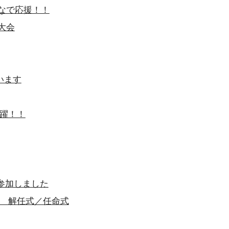
みんなで応援！！
ス大会
ざいます
活躍！！
に参加しました
役員 解任式／任命式