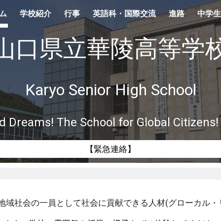
ム
学校紹介
行事
英語科・国際交流
進路
中学生
ip to main content
Skip to navigat
山口県立華陵高等学
Karyo Senior High School
d Dreams! The School for Global Citizens!
【緊急連絡】
地域社会の一員として社会に貢献できる人材(グロー
カ
ル・